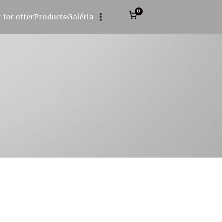
0
 for offer
Products
Galéria