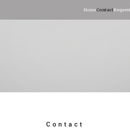
Home
Contact
Request
 medals
Contact