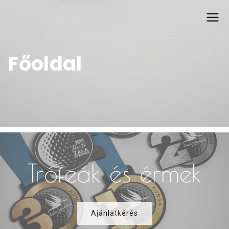
Trófeák és kupák
Főoldal
Trófeák és érmek
Ajánlatkérés