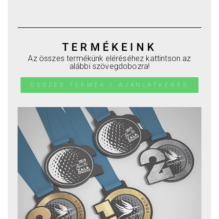
Ajánlatkérés
TERMÉKEINK
Az összes termékünk eléréséhez kattintson az
alábbi szövegdobozra!
ÖSSZES TERMÉK / AJÁNLATKÉRÉS