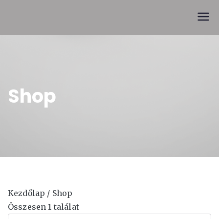
Skip
to
Trófeák és kupák
content
Shop
Kezdőlap
/ Shop
Összesen 1 találat